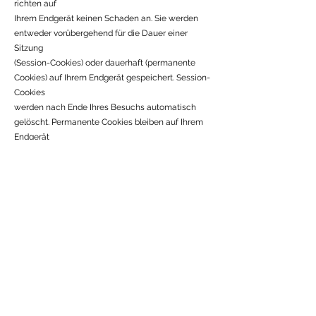
richten auf
Ihrem Endgerät keinen Schaden an. Sie werden
entweder vorübergehend für die Dauer einer
Sitzung
(Session-Cookies) oder dauerhaft (permanente
Cookies) auf Ihrem Endgerät gespeichert. Session-
Cookies
werden nach Ende Ihres Besuchs automatisch
gelöscht. Permanente Cookies bleiben auf Ihrem
Endgerät
gespeichert, bis Sie diese selbst löschen oder eine
automatische Löschung durch Ihren Webbrowser
erfolgt.
Cookies können von uns (First-Party-Cookies) oder
von Drittunternehmen stammen (sog. Third-Party-
Cookies). Third-Party-Cookies ermöglichen die
Einbindung bestimmter Dienstleistungen von
Drittunternehmen innerhalb von Webseiten (z. B.
Cookies zur Abwicklung von
Zahlungsdienstleistungen).
Cookies haben verschiedene Funktionen.
Zahlreiche Cookies sind technisch notwendig, da