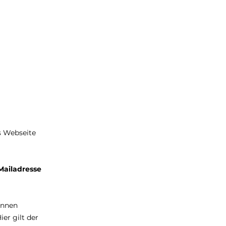
s Webseite
ailadresse
önnen
er gilt der