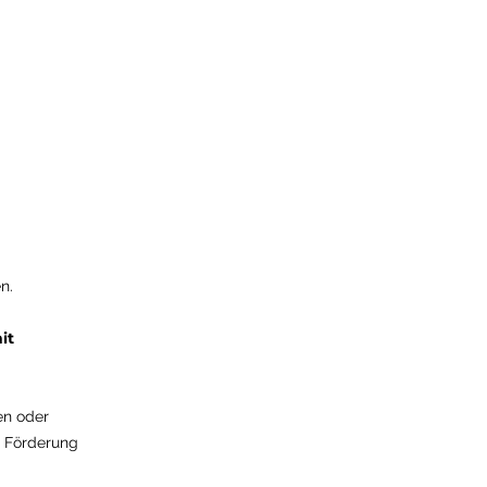
en.
it
en oder
. Förderung