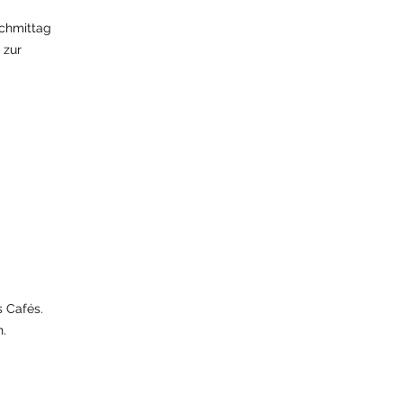
chmittag
 zur
s Cafés.
n.