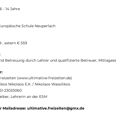
 - 14 Jahre
Europäische Schule Neuperlach
9 , extern € 559
:
nd Betreuung durch Lehrer und qualifizierte Betreuer, Mittages
r:
reizeiten (
www.ultimative-freizeiten.de
)
kos Nikolaos E.K. / Nikolaos Wassilikos
)151-23033060
heiber, Lehrerin an der ESM
r Mailadresse:
ultimative.freizeiten@gmx.de