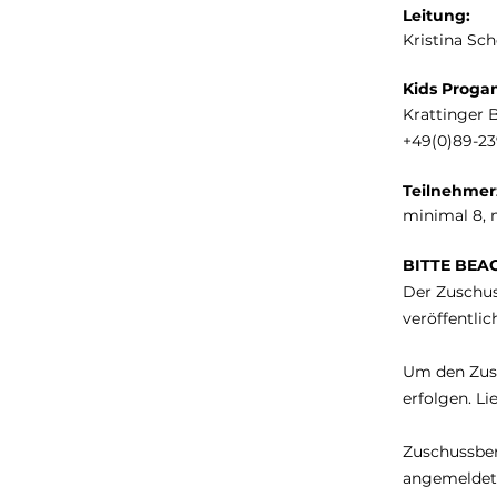
Leitung:
Kristina Sc
Kids Proga
Krattinger 
+49(0)89-2
Teilnehmer
minimal 8, 
BITTE BEA
Der Zuschus
veröffentli
Um den Zus
erfolgen. Li
Zuschussber
angemeldet 