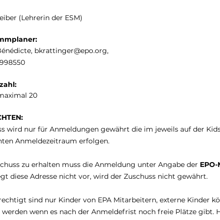
heiber (Lehrerin der ESM)
mmplaner:
Bénédicte,
bkrattinger@epo.org
,
3998550
zahl:
maximal 20
CHTEN:
s wird nur für Anmeldungen gewährt die im jeweils auf der Kid
chten Anmeldezeitraum erfolgen.
chuss zu erhalten muss die Anmeldung unter
Angabe der
EPO-M
egt diese Adresse nicht vor, wird der Zuschuss nicht gewährt.
echtigt sind nur Kinder von EPA Mitarbeitern, externe Kinder k
werden wenn es nach der Anmeldefrist noch freie Plätze gibt. Hi